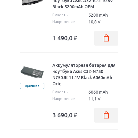
ноутбука Asus A32-K72 10.8V
Black 5200mAh OEM
5200 mAh
Емкость
10,8 V
Напряжение
1 490,0
₽
Аккумуляторная батарея для
ноутбука Asus C32-N750
N750JK 11.1V Black 6060mAh
Orig
Оригинал
6060 mAh
Емкость
11,1 V
Напряжение
3 690,0
₽