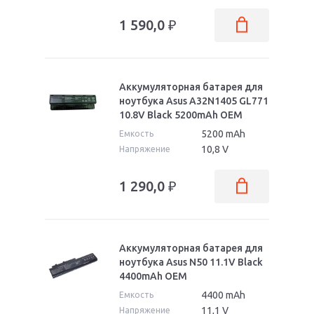
1 590,0
₽
N751
N752
N752V
N752VW
N752VX
N76
Аккумуляторная батарея для
ноутбука Asus A32N1405 GL771
N80
N81
10.8V Black 5200mAh OEM
N82
N90
5200 mAh
Емкость
10,8 V
Напряжение
1 290,0
₽
Аккумуляторная батарея для
ноутбука Asus N50 11.1V Black
4400mAh OEM
4400 mAh
Емкость
11,1 V
Напряжение