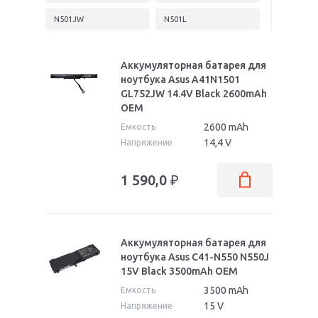
N501JW
N501L
N501V
N501VW
Аккумуляторная батарея для
N51
N53
ноутбука Asus A41N1501
GL752JW 14.4V Black 2600mAh
N541
N55
OEM
2600 mAh
Емкость
N550
N551
14,4 V
Напряжение
N551VW
N552
1 590,0
₽
N552V
N552VW
N552VX
N56
N580VD
N591
Аккумуляторная батарея для
ноутбука Asus C41-N550 N550J
N61
N70
15V Black 3500mAh OEM
N71
N73
3500 mAh
Емкость
15 V
Напряжение
N75
N750