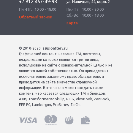
+7 812 467-49-98
ул. Наличная, 44, корп. 2
Пн.-Пт.
10.00 - 18.00
Пн.-Пт.
10.00 - 20.00
Сб.-Вс.
10.00 - 18.00
Обратный звонок
Карта
© 2010-2020. asus-battery.ru
Графический контент, названия ТМ, логотипы,
владельцами которых являются третьи лица,
использован на сайте с ознакомительной целью и не
является нашей собственностью. Он принадлежит
исключительно законному правообладателю, и
приводится на сайте в качестве справочной
информации. В это число может входить также
контент, что касается следующих ТМ и брендов:
Asus, TransformerBookFlip, ROG, VivoBook, ZenBook,
EEE PC, Lamborgini, ProSeries, TaiChi.