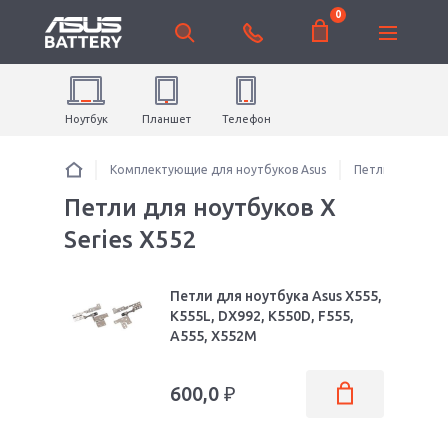
0
Ноутбук
Планшет
Телефон
Комплектующие для ноутбуков Asus
Петли для ноут
Петли для ноутбуков X
Series X552
Петли для ноутбука Asus X555,
K555L, DX992, K550D, F555,
A555, X552M
600,0
₽