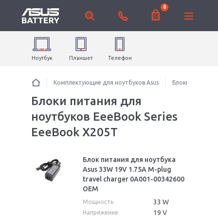
0
Ноутбук
Планшет
Телефон
Комплектующие для ноутбуков Asus
Блоки питания 
Блоки питания для
ноутбуков EeeBook Series
EeeBook X205T
Блок питания для ноутбука
Asus 33W 19V 1.75A M-plug
travel charger 0A001-00342600
OEM
33 W
Мощность
19 V
Напряжение