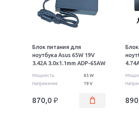
Блок питания для
Блок
ноутбука Asus 65W 19V
ноут
3.42A 3.0x1.1mm ADP-65AW
4.74
Orig
AS90
Мощность
65 W
Мощн
Напряжение
19 V
Напря
870,0
₽
890