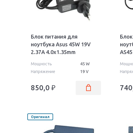
Блок питания для
Блок
ноутбука Asus 45W 19V
ноут
2.37A 4.0x1.35mm
AS45
AS4519040135QC Wall OEM
4.0x
Мощность
45 W
Мощн
Напряжение
19 V
Напря
850,0
₽
740
Оригинал