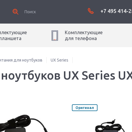
+7 495 414-2
плектующие
Комплектующие
планшет
а
для
телефон
а
итания для ноутбуков
UX Series
 ноутбуков UX Series U
Оригинал