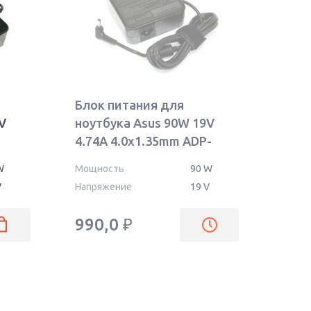
Блок питания для
V
ноутбука Asus 90W 19V
4.74A 4.0x1.35mm ADP-
90YB OEM
W
Мощность
90 W
V
Напряжение
19 V
990,0
₽