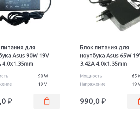
 питания для
Блок питания для
бука Asus 90W 19V
ноутбука Asus 65W 19
A 4.0x1.35mm
3.42A 4.0x1.35mm
19040135FK OEM
AS6519040135FK OEM
ость
90 W
Мощность
65 
жение
19 V
Напряжение
19 
,0
₽
990,0
₽