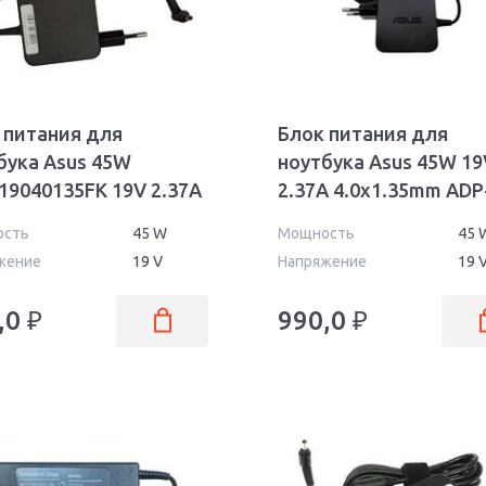
 питания для
Блок питания для
бука Asus 45W
ноутбука Asus 45W 19
19040135FK 19V 2.37A
2.37A 4.0x1.35mm ADP
1.35mm OEM
45AW Wall Orig
ость
45 W
Мощность
45 
жение
19 V
Напряжение
19 
,0
₽
990,0
₽