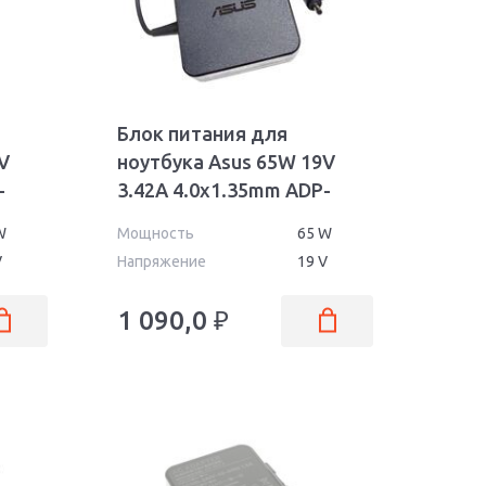
Блок питания для
V
ноутбука Asus 65W 19V
-
3.42A 4.0x1.35mm ADP-
65AW Wall Orig
W
Мощность
65 W
V
Напряжение
19 V
1 090,0
₽