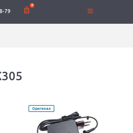
0
8-79
X305
Оригинал