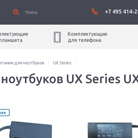
+7 495 414-2
плектующие
Комплектующие
планшет
а
для
телефон
а
итания для ноутбуков
UX Series
ноутбуков UX Series U
нал