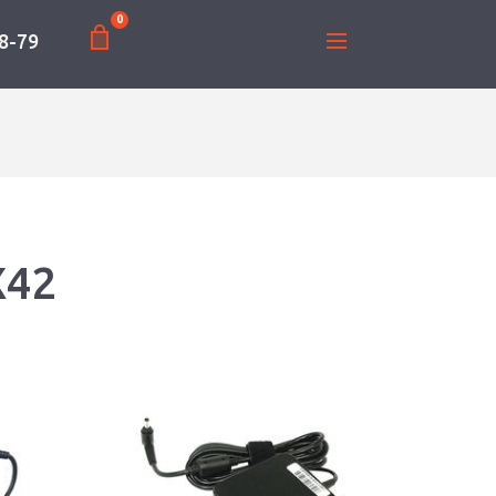
0
8-79
X42