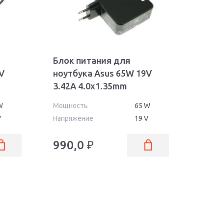
Блок питания для
V
ноутбука Asus 65W 19V
3.42A 4.0x1.35mm
AS6519040135FK OEM
W
Мощность
65 W
V
Напряжение
19 V
990,0
₽