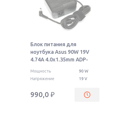
Блок питания для
ноутбука Asus 90W 19V
4.74A 4.0x1.35mm ADP-
90YB OEM
Мощность
90 W
Напряжение
19 V
990,0
₽