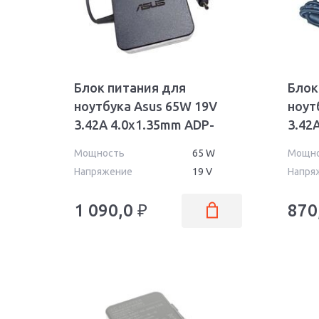
Блок питания для
Блок
ноутбука Asus 65W 19V
ноут
3.42A 4.0x1.35mm ADP-
3.42
65AW Wall Orig
Orig
Мощность
65 W
Мощн
Напряжение
19 V
Напря
1 090,0
₽
870