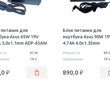
 питания для
Блок питания для
бука Asus 65W 19V
ноутбука Asus 90W 19
A 3.0x1.1mm ADP-65AW
4.74A 4.0x1.35mm
AS9019040135FK OEM
ость
65 W
Мощность
90 
жение
19 V
Напряжение
19 
,0
₽
890,0
₽