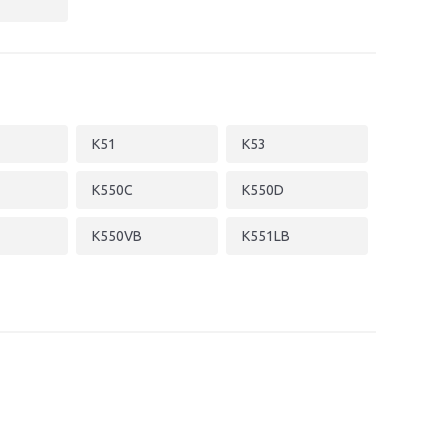
K51
K53
K550C
K550D
K550VB
K551LB