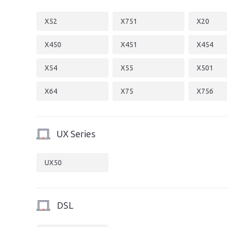
X52
X751
X20
X450
X451
X454
X54
X55
X501
X64
X75
X756
UX Series
UX50
DSL