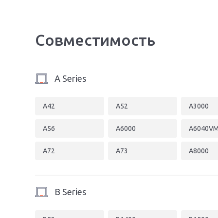
Совместимость
A Series
A42
A52
A3000
A56
A6000
A6040V
A72
A73
A8000
B Series