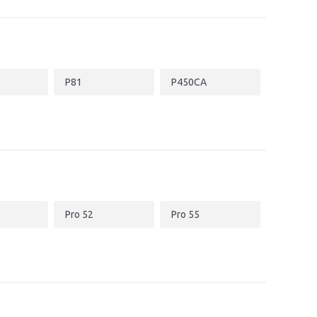
P81
P450CA
Pro 52
Pro 55