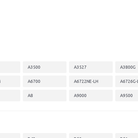
A3500
A3527
A3800G
M
A6700
A6722NE-LH
A6726G-
A8
A9000
A9500