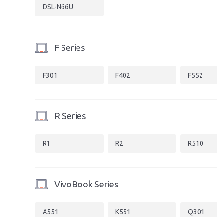
DSL-N66U
F Series
F301
F402
F552
R Series
R1
R2
R510
VivoBook Series
A551
K551
Q301