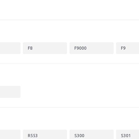
F8
F9000
F9
R553
S300
S301