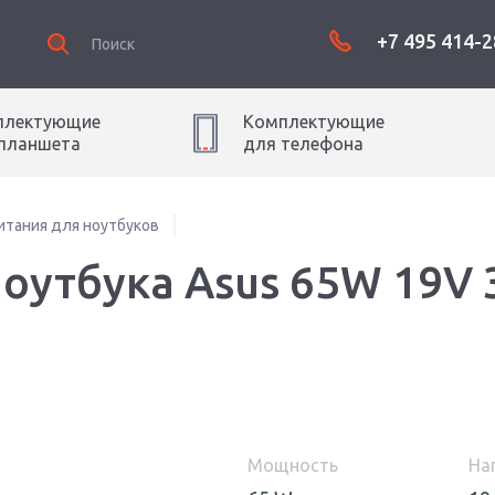
+7 495 414-2
плектующие
Комплектующие
планшет
а
для
телефон
а
итания для ноутбуков
ноутбука Asus 65W 19V 
Мощность
На