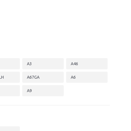
A3
A46
LH
A67GA
A6
A9