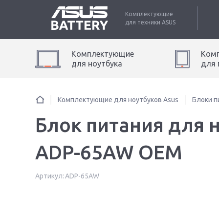
Комплектующие
для техники
ASUS
Комплектующие
Ком
для
ноутбук
а
для
Комплектующие для ноутбуков Asus
Блоки п
Блок питания для 
ADP-65AW OEM
Артикул:
ADP-65AW