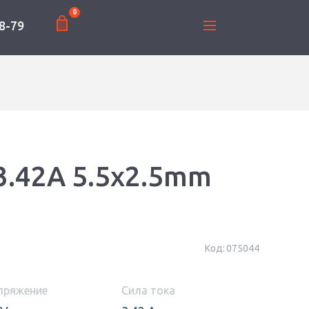
0
8-79
3.42A 5.5x2.5mm
Код:
075044
пряжение
Сила тока