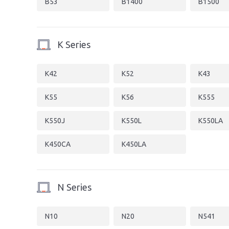
B53
B1400
B1500
K Series
K42
K52
K43
K55
K56
K555
K550J
K550L
K550LA
K450CA
K450LA
N Series
N10
N20
N541