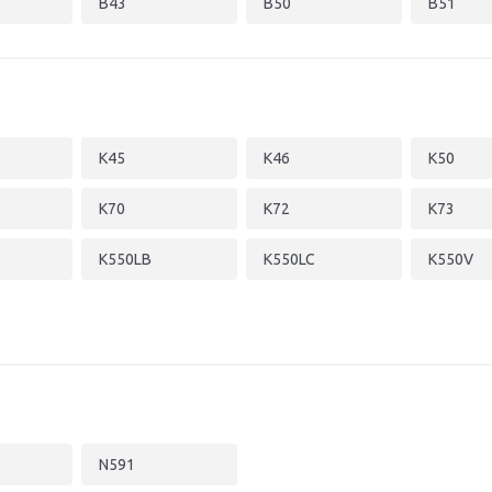
B43
B50
B51
K45
K46
K50
K70
K72
K73
K550LB
K550LC
K550V
N591