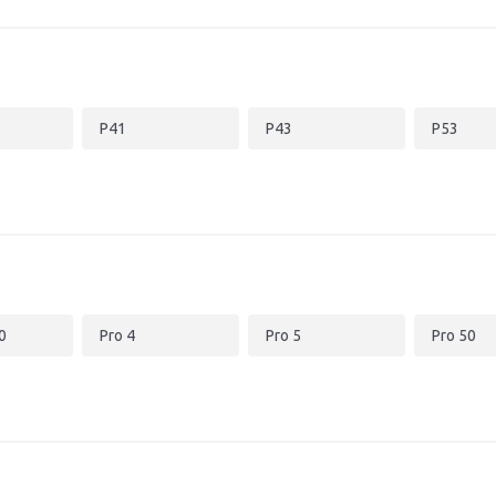
P41
P43
P53
0
Pro 4
Pro 5
Pro 50