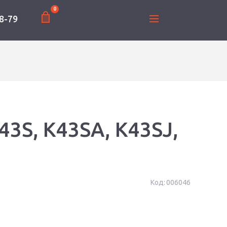
0
8-79
43S, K43SA, K43SJ,
Код:
006046