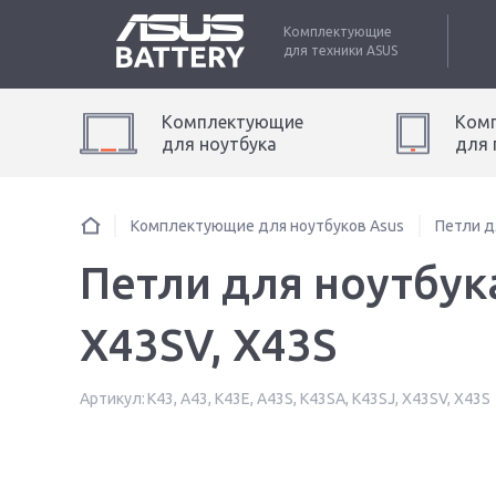
Комплектующие
для техники
ASUS
Комплектующие
Ком
для
ноутбук
а
для
Комплектующие для ноутбуков Asus
Петли д
Петли для ноутбука
X43SV, X43S
Артикул:
K43, A43, K43E, A43S, K43SA, K43SJ, X43SV, X43S