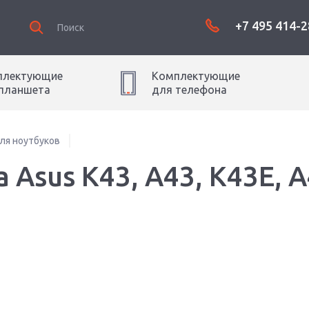
+7 495 414-2
плектующие
Комплектующие
планшет
а
для
телефон
а
ля ноутбуков
 Asus K43, A43, K43E, A