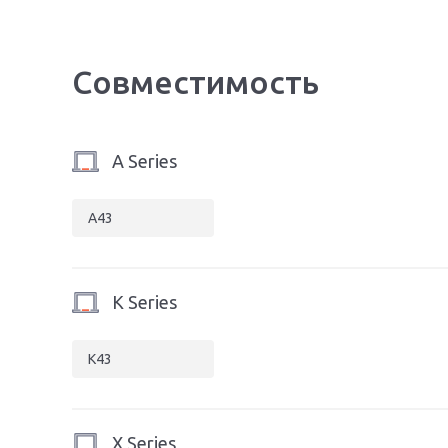
Совместимость
A Series
A43
K Series
K43
X Series