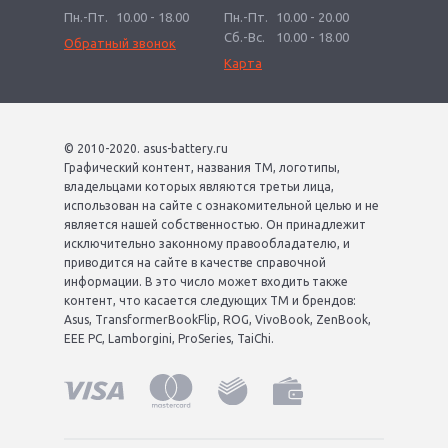
Пн.-Пт.
10.00 - 18.00
Пн.-Пт.
10.00 - 20.00
Сб.-Вс.
10.00 - 18.00
Обратный звонок
Карта
© 2010-2020. asus-battery.ru
Графический контент, названия ТМ, логотипы,
владельцами которых являются третьи лица,
использован на сайте с ознакомительной целью и не
является нашей собственностью. Он принадлежит
исключительно законному правообладателю, и
приводится на сайте в качестве справочной
информации. В это число может входить также
контент, что касается следующих ТМ и брендов:
Asus, TransformerBookFlip, ROG, VivoBook, ZenBook,
EEE PC, Lamborgini, ProSeries, TaiChi.