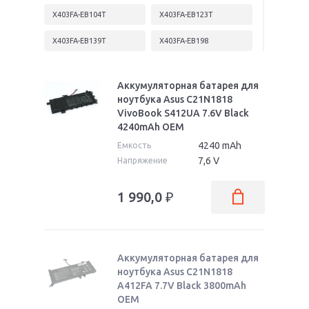
X403FA-EB104T
X403FA-EB123T
X403FA-EB139T
X403FA-EB198
X403FA-EB210T
X403FA-EB241T
Аккумуляторная батарея для
X403FA-H522D
X412DA-EB454
ноутбука Asus C21N1818
VivoBook S412UA 7.6V Black
X412DA-EK336T
X412DA-EK340T
4240mAh OEM
4240 mAh
Емкость
X412FA-EB057
X412FA-EK268R
7,6 V
Напряжение
X412FJ-BV207T
X412FJ-FT831T
1 990,0
₽
X412FL-EK084T
X412UA-EK266T
X412UA-EK343T
X412UA-EK383T
Аккумуляторная батарея для
ноутбука Asus C21N1818
A412FA 7.7V Black 3800mAh
OEM