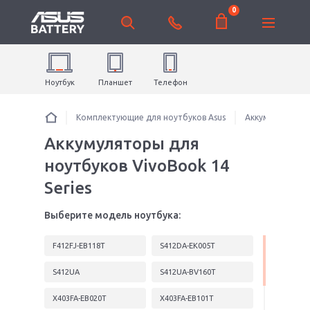
0
Ноутбук
Планшет
Телефон
Комплектующие для ноутбуков Asus
Аккумуляторы 
Аккумуляторы для
ноутбуков VivoBook 14
Series
Выберите модель ноутбука:
F412FJ-EB118T
S412DA-EK005T
S412UA
S412UA-BV160T
X403FA-EB020T
X403FA-EB101T