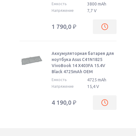
3800 mAh
Емкость
7,7 V
Напряжение
1 790,0
₽
Аккумуляторная батарея для
ноутбука Asus C41N1825
VivoBook 14 X403FA 15.4V
Black 4725mAh OEM
4725 mAh
Емкость
15,4 V
Напряжение
4 190,0
₽