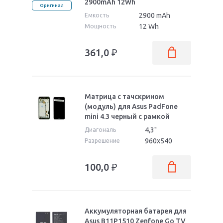
2900mAh 12Wh
Оригинал
2900 mAh
Емкость
12 Wh
Мощность
361,0
₽
Матрица с тачскрином
(модуль) для Asus PadFone
mini 4.3 черный с рамкой
4,3"
Диагональ
960x540
Разрешение
100,0
₽
Аккумуляторная батарея для
Asus B11P1510 Zenfone Go TV