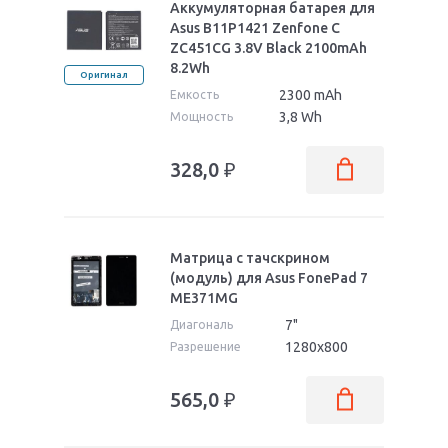
Аккумуляторная батарея для
Asus B11P1421 Zenfone C
ZC451CG 3.8V Black 2100mAh
8.2Wh
Оригинал
2300 mAh
Емкость
3,8 Wh
Мощность
328,0
₽
Матрица с тачскрином
(модуль) для Asus FonePad 7
ME371MG
7"
Диагональ
1280x800
Разрешение
565,0
₽