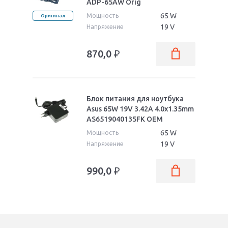
ADP-65AW Orig
65 W
Мощность
Оригинал
19 V
Напряжение
870,0
₽
Блок питания для ноутбука
Asus 65W 19V 3.42A 4.0x1.35mm
AS6519040135FK OEM
65 W
Мощность
19 V
Напряжение
990,0
₽