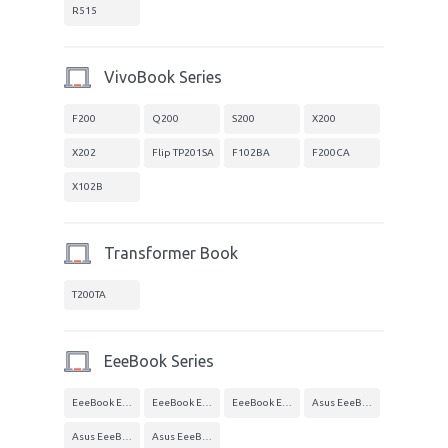
R515
VivoBook Series
F200
Q200
S200
X200
X202
Flip TP201SA
F102BA
F200CA
X102B
Transformer Book
T200TA
EeeBook Series
EeeBook E402MA
EeeBook E402S
EeeBook E402SA
Asus EeeBook E502MA
Asus EeeBook E502S
Asus EeeBook E502SA