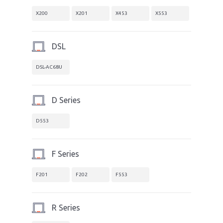
X200
X201
X453
X553
DSL
DSL-AC68U
D Series
D553
F Series
F201
F202
F553
R Series