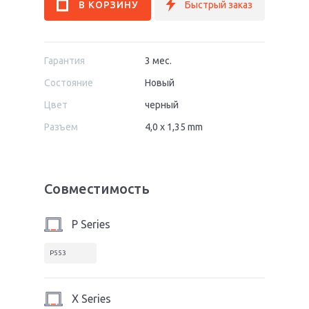
Гарантия
3 мес.
Состояние
Новый
Цвет
черный
Разъем
4,0 x 1,35 mm
Совместимость
P Series
P553
X Series