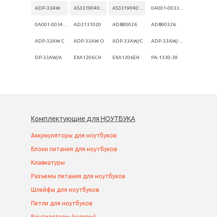
ADP-33AW
AS3319040135FK
AS3319040135QC
0A001-00330100
0A001-00340200
AD2131020
AD890026
AD890326
ADP-33AW C
ADP-33AW O
ADP-33AW/C
ADP-33AW/C C.C.:A
DP-33AW/A
EXA1206CH
EXA1206EH
PA-1330-39
Комплектующие
для
НОУТБУК
А
Аккумуляторы для ноутбуков
Блоки питания для ноутбуков
Клавиатуры
Разъемы питания для ноутбуков
Шлейфы для ноутбуков
Петли для ноутбуков
Вентиляторы (кулеры)