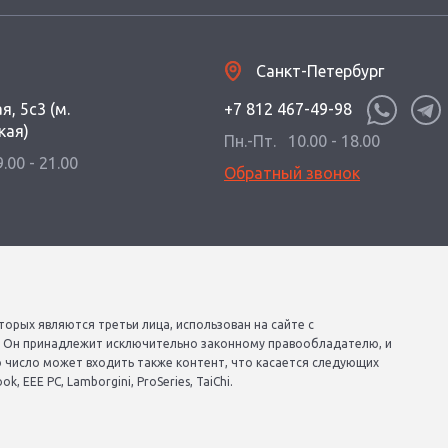
Санкт-Петербург
я, 5с3 (м.
+7 812 467-49-98
кая)
Пн.-Пт.
10.00 - 18.00
9.00 - 21.00
Обратный звонок
торых являются третьи лица, использован на сайте с
. Он принадлежит исключительно законному правообладателю, и
о число может входить также контент, что касается следующих
, EEE PC, Lamborgini, ProSeries, TaiChi.