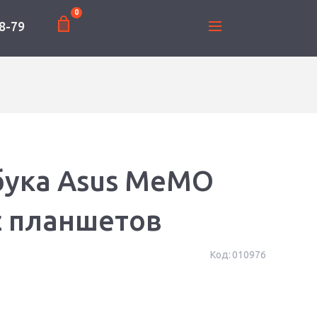
0
8-79
бука Asus MeMO
с планшетов
Код:
010976