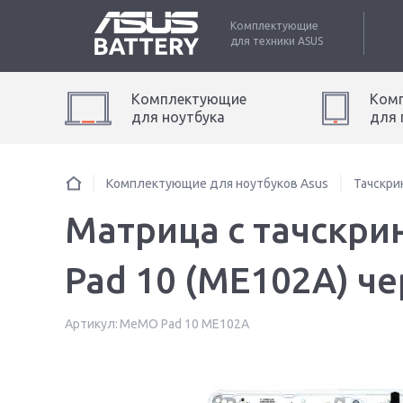
Комплектующие
для техники
ASUS
Комплектующие
Ком
для
ноутбук
а
для
Комплектующие для ноутбуков Asus
Тачскри
Матрица с тачскри
Pad 10 (ME102A) ч
Артикул:
MeMO Pad 10 ME102A