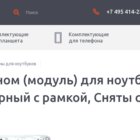
+7 495 414-2
плектующие
Комплектующие
планшет
а
для
телефон
а
ны для ноутбуков
ном (модуль) для ноут
ерный с рамкой, Сняты 