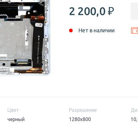
2 200,0
₽
Нет в наличии
Цвет
Разрешение
Ди
черный
1280x800
10,