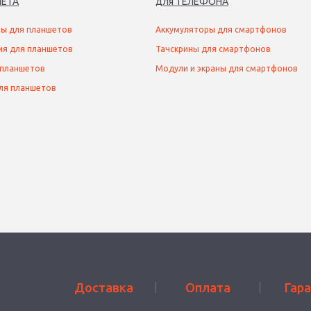
ЕТ
А
для
ТЕЛЕФОН
А
ы для планшетов
Аккумуляторы для смартфонов
ия для планшетов
Тачскрины для смартфонов
 планшетов
Модули и экраны для смартфонов
ля планшетов
Доставка
Оплата
Гар