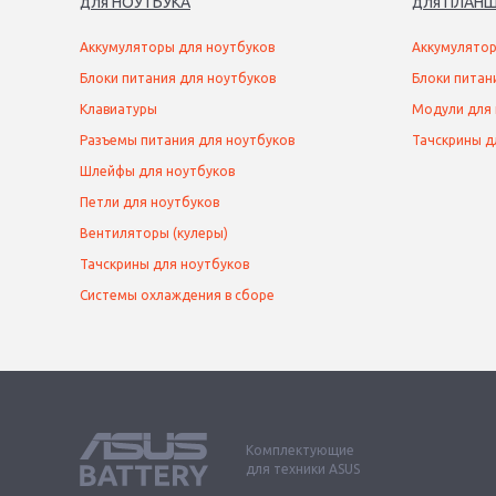
для
НОУТБУК
А
для
ПЛАНШ
Аккумуляторы для ноутбуков
Аккумулятор
Блоки питания для ноутбуков
Блоки питан
Клавиатуры
Модули для
Разъемы питания для ноутбуков
Тачскрины д
Шлейфы для ноутбуков
Петли для ноутбуков
Вентиляторы (кулеры)
Тачскрины для ноутбуков
Системы охлаждения в сборе
Комплектующие
для техники ASUS