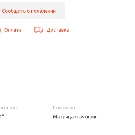
Сообщить о появлении
Оплата
Доставка
агональ
Комплект
1"
Матрица+тачскрин