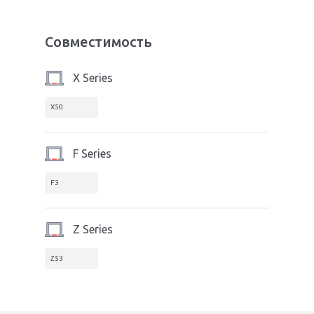
Совместимость
X Series
X50
F Series
F3
Z Series
Z53