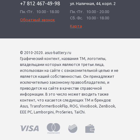
+7 812 467-49-98
ул. Наличная, 44, корп. 2
Пн.-Пт.
10.00 - 18.00
Пн.-Пт.
10.00 - 20.00
Сб.-Вс.
10.00 - 18.00
Обратный звонок
Карта
© 2010-2020. asus-battery.ru
Графический контент, названия ТМ, логотипы,
владельцами которых являются третьи лица,
использован на сайте с ознакомительной целью и не
является нашей собственностью. Он принадлежит
исключительно законному правообладателю, и
приводится на сайте в качестве справочной
информации. В это число может входить также
контент, что касается следующих ТМ и брендов:
Asus, TransformerBookFlip, ROG, VivoBook, ZenBook,
EEE PC, Lamborgini, ProSeries, TaiChi.