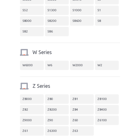
S52
S1300
S1000
S1
S8000
S8200
S8600
S8
S82
S86
W Series
W6000
W6
W2000
W2
Z Series
Z8000
Z80
Z81
Z8100
Z82
Z8200
Z84
Z8400
Z9000
Z90
Z60
Z6100
Z61
Z6300
Z63