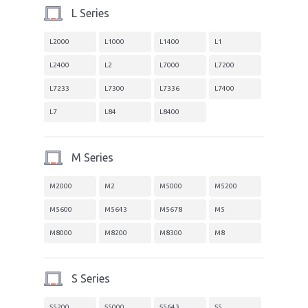
L Series
L2000
L1000
L1400
L1
L2400
L2
L7000
L7200
L7233
L7300
L7336
L7400
L7
L84
L8400
M Series
M2000
M2
M5000
M5200
M5600
M5643
M5678
M5
M8000
M8200
M8300
M8
S Series
S5200
S5000
S5643
S5